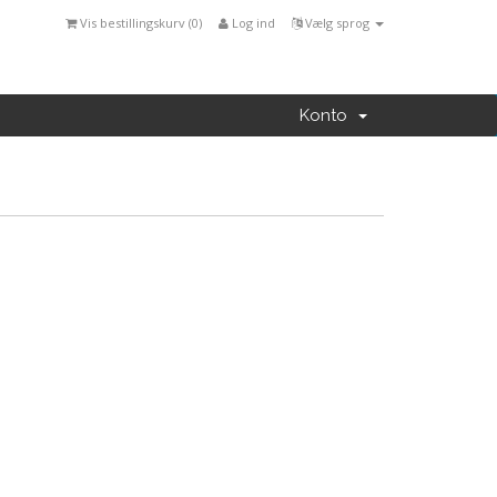
Vis bestillingskurv (
0
)
Log ind
Vælg sprog
Konto