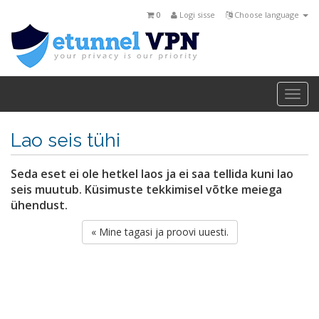
0
Logi sisse
Choose language
Togg
navi
Lao seis tühi
Seda eset ei ole hetkel laos ja ei saa tellida kuni lao
seis muutub. Küsimuste tekkimisel võtke meiega
ühendust.
« Mine tagasi ja proovi uuesti.